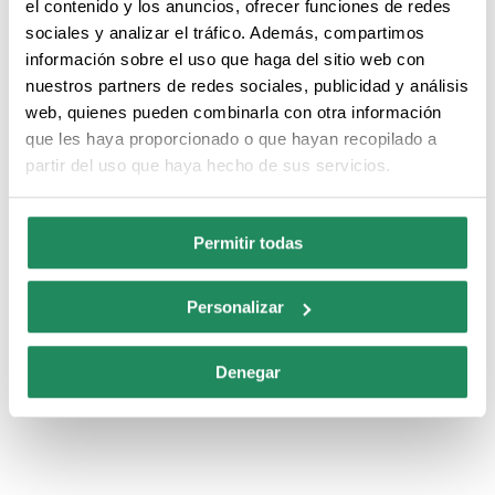
el contenido y los anuncios, ofrecer funciones de redes
sociales y analizar el tráfico. Además, compartimos
información sobre el uso que haga del sitio web con
Habitaciones
Televisión en el cuarto
nuestros partners de redes sociales, publicidad y análisis
climatizadas
web, quienes pueden combinarla con otra información
que les haya proporcionado o que hayan recopilado a
partir del uso que haya hecho de sus servicios.
Productos de higiene
Habitaciones con
personal
conexión a Internet
Permitir todas
Servicio de caja fuerte
Servicio a la
habitación
Personalizar
Denegar