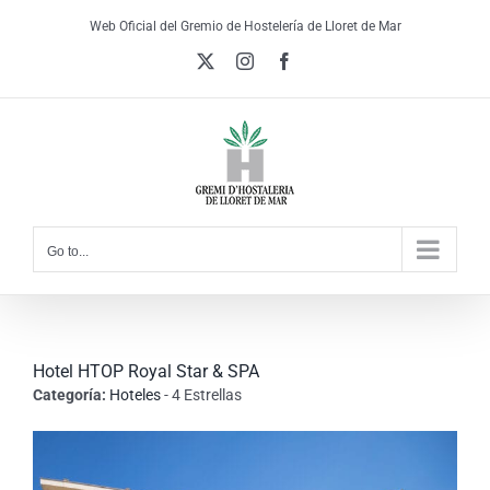
Skip
Web Oficial del Gremio de Hostelería de Lloret de Mar
to
X
Instagram
Facebook
content
Go to...
Hotel HTOP Royal Star & SPA
Categoría:
Hoteles
- 4 Estrellas
View
Larger