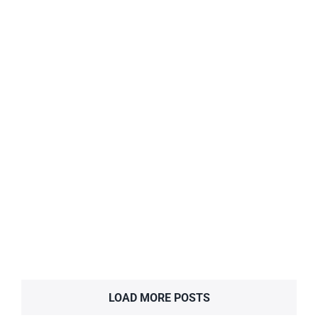
Guitart Gold Central Park
Aqua Resort
Hoteles
LOAD MORE POSTS