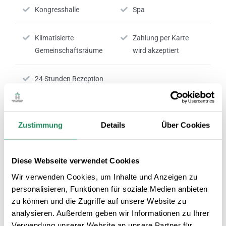
Kongresshalle
Spa
Klimatisierte
Zahlung per Karte
Gemeinschaftsräume
wird akzeptiert
24 Stunden Rezeption
Nº RTC:
HG-001795-18
Zustimmung
Details
Über Cookies
ZIMMERSERVICE
Diese Webseite verwendet Cookies
Wir verwenden Cookies, um Inhalte und Anzeigen zu
personalisieren, Funktionen für soziale Medien anbieten
Klimatisierte Zimmer
Fernseher im Zimmer
zu können und die Zugriffe auf unsere Website zu
analysieren. Außerdem geben wir Informationen zu Ihrer
Körperpflegeprodukte
Zimmer mit
Verwendung unserer Website an unsere Partner für