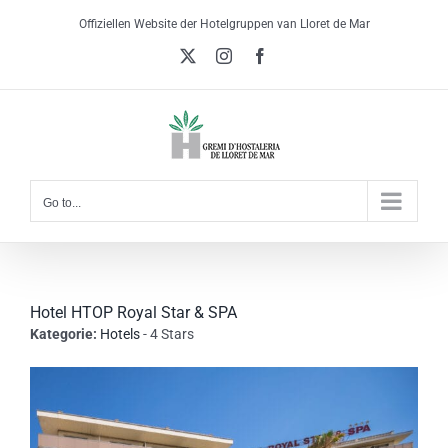
Skip
Offiziellen Website der Hotelgruppen van Lloret de Mar
to
X
Instagram
Facebook
content
Go to...
Hotel HTOP Royal Star & SPA
Kategorie:
Hotels
- 4 Stars
View
Larger
Image