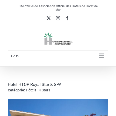
Skip
Site officiel de Association Officiel des Hôtels de Lloret de
to
Mar
content
X
Instagram
Facebook
Go to...
Hotel HTOP Royal Star & SPA
Catégorie:
Hôtels
- 4 Stars
View
Larger