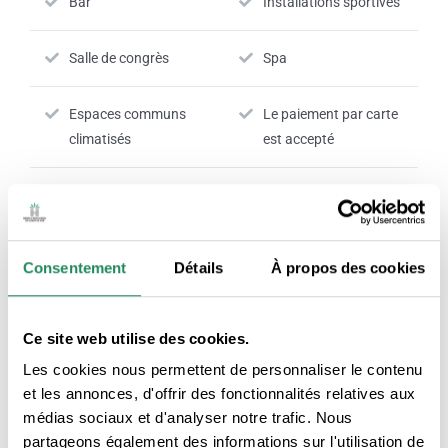
Bar
Installations sportives
Salle de congrès
Spa
Espaces communs
Le paiement par carte
climatisés
est accepté
Réception 24h
Nº RTC:
HG-001795-18
Consentement
Détails
À propos des cookies
Ce site web utilise des cookies.
SERVICES DE CHAMBRE
Les cookies nous permettent de personnaliser le contenu
et les annonces, d'offrir des fonctionnalités relatives aux
médias sociaux et d'analyser notre trafic. Nous
Chambres climatisées
TV dans la chambre
partageons également des informations sur l'utilisation de