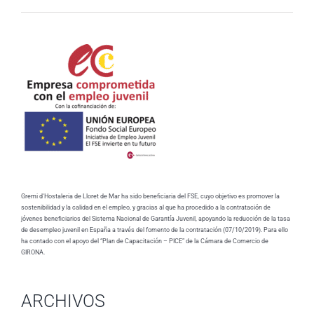
Gremi d'Hostaleria de Lloret de Mar ha sido beneficiaria del FSE, cuyo objetivo es promover la
sostenibilidad y la calidad en el empleo, y gracias al que ha procedido a la contratación de
jóvenes beneficiarios del Sistema Nacional de Garantía Juvenil, apoyando la reducción de la tasa
de desempleo juvenil en España a través del fomento de la contratación (07/10/2019). Para ello
ha contado con el apoyo del “Plan de Capacitación – PICE” de la Cámara de Comercio de
GIRONA.
ARCHIVOS