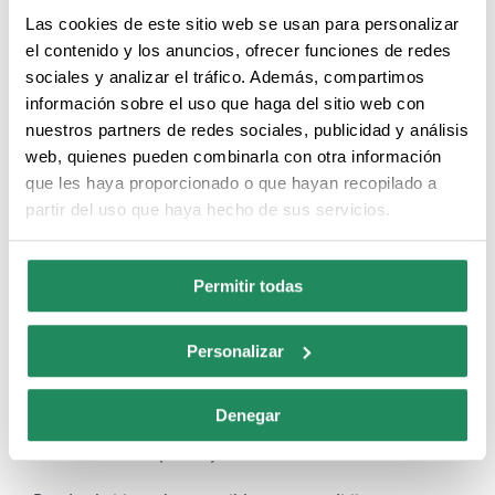
COOKIES
Las cookies de este sitio web se usan para personalizar
el contenido y los anuncios, ofrecer funciones de redes
El sitio web del prestador puede utilizar cookies
sociales y analizar el tráfico. Además, compartimos
(pequeños archivos de información que el servidor
información sobre el uso que haga del sitio web con
envía al ordenador de quien accede a la página) para
nuestros partners de redes sociales, publicidad y análisis
llevar a cabo determinadas funciones que son
web, quienes pueden combinarla con otra información
consideradas imprescindibles para el correcto
que les haya proporcionado o que hayan recopilado a
partir del uso que haya hecho de sus servicios.
funcionamiento y visualización del sitio. Las cookies
utilizadas tienen, en todo caso, carácter temporal, con
la única finalidad de hacer más eficaz la navegación, y
Permitir todas
desaparecen al terminar la sesión del usuario. En
ningún caso se utilizarán las cookies para recoger
Personalizar
información de carácter personal. para más
información, ver nuestra
POLÍTICA COOKIES
Denegar
ENLACES
(LINKS)