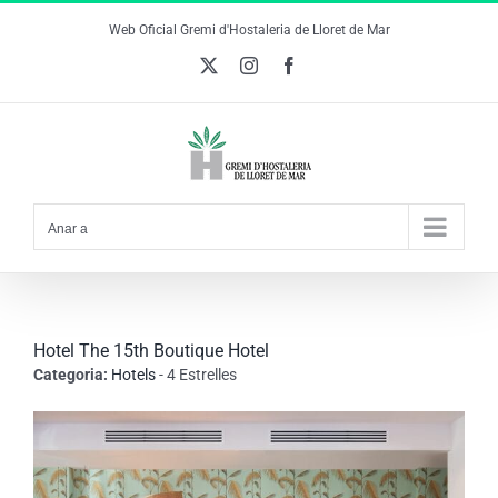
Skip
Web Oficial Gremi d'Hostaleria de Lloret de Mar
to
X
Instagram
Facebook
content
Anar a
Hotel The 15th Boutique Hotel
Categoria:
Hotels
- 4 Estrelles
View
Larger
Image