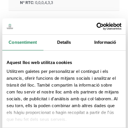
Nº RTC:
0,0,0,4,3,3
SERVEIS DE L'HABITACIÓ
Consentiment
Detalls
Informació
Habitacions
Productes d'higiene
climatitzades
personal
Aquest lloc web utilitza cookies
Utilitzem galetes per personalitzar el contingut i els
Habitacions amb
Servei de caixa forta
anuncis, oferir funcions de mitjans socials i analitzar el
connexió a Internet
trànsit del lloc. També compartim la informació sobre
com feu servir el nostre lloc amb els partners de mitjans
Servei a l’habitació
Habitació familiar
socials, de publicitat i d'anàlisis amb qui col·laborem. Al
seu torn, ells la poden combinar amb altres dades que
els hàgiu proporcionat o hagin recopilat a partir de l'ús
que heu fet dels seus serveis.