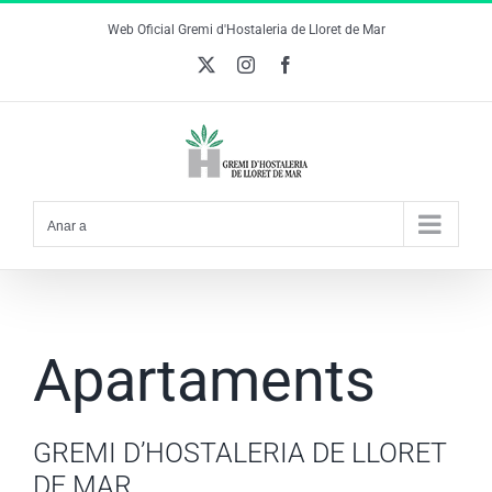
Skip
Web Oficial Gremi d'Hostaleria de Lloret de Mar
to
X
Instagram
Facebook
content
Anar a
Apartaments
GREMI D’HOSTALERIA DE LLORET
DE MAR