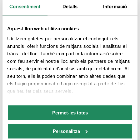
Consentiment
Detalls
Informació
Aquest lloc web utilitza cookies
Apartaments Lloret Sun
Utilitzem galetes per personalitzar el contingut i els
anuncis, oferir funcions de mitjans socials i analitzar el
Apartaments
:
2 Claus
trànsit del lloc. També compartim la informació sobre
Els Apartaments i Estudis Lloret Sun es troben al centre de Lloret de
com feu servir el nostre lloc amb els partners de mitjans
Mar, en una ubicació privilegiada per la seva proximitat tant de la
socials, de publicitat i d'anàlisis amb qui col·laborem. Al
platja, a només 2min caminant, com de les botigues, restaurants,
seu torn, ells la poden combinar amb altres dades que
espais sportius municipals,culturals i locals d’oci de Lloret.
els hàgiu proporcionat o hagin recopilat a partir de l'ús
que heu fet dels seus serveis.
Permet-les totes
Personalitza