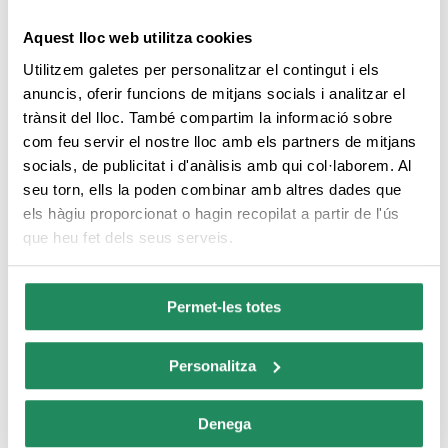
allotjaments certificats com a sostenibles.
Aquest lloc web utilitza cookies
“Memorias del pasado”: Quina gran visita guiada a
Utilitzem galetes per personalitzar el contingut i els
Lloret de Mar!
anuncis, oferir funcions de mitjans socials i analitzar el
trànsit del lloc. També compartim la informació sobre
com feu servir el nostre lloc amb els partners de mitjans
socials, de publicitat i d'anàlisis amb qui col·laborem. Al
seu torn, ells la poden combinar amb altres dades que
els hàgiu proporcionat o hagin recopilat a partir de l'ús
que heu fet dels seus serveis.
Permet-les totes
Personalitza
Gremi d'Hostaleria de Lloret de Mar ha sido beneficiaria del FSE, cuyo objetivo es promover la
sostenibilidad y la calidad en el empleo, y gracias al que ha procedido a la contratación de
jóvenes beneficiarios del Sistema Nacional de Garantía Juvenil, apoyando la reducción de la tasa
Denega
de desempleo juvenil en España a través del fomento de la contratación (07/10/2019). Para ello
ha contado con el apoyo del “Plan de Capacitación – PICE” de la Cámara de Comercio de