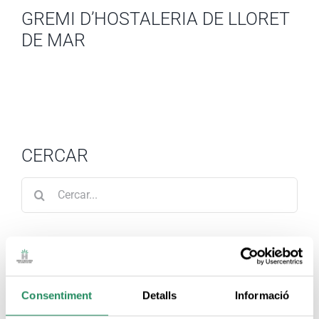
GREMI D’HOSTALERIA DE LLORET
DE MAR
CERCAR
Cerca
…
ENTRADES RECENTS
Booking.com reconeix la certificació de Bioscore
Consentiment
Detalls
Informació
Sustainability i destaca en el seu lloc web els seus