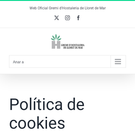
Skip
Web Oficial Gremi d'Hostaleria de Lloret de Mar
to
X
Instagram
Facebook
content
Anar a
Política de
cookies