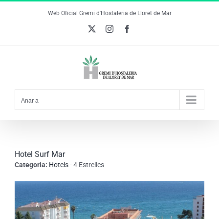
Skip
Web Oficial Gremi d'Hostaleria de Lloret de Mar
to
X
Instagram
Facebook
content
Anar a
Hotel Surf Mar
Categoria:
Hotels
- 4 Estrelles
View
Larger
Image