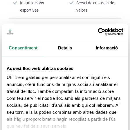
Instal·lacions
Servei de custòdia de
esportives
valors
Servei de cangur
Zones comunes
climatitzades
Consentiment
Detalls
Informació
S'accepta el pagament
Recepció 24 hores
amb targeta
Aquest lloc web utilitza cookies
Nº RTC:
HG-1993
Utilitzem galetes per personalitzar el contingut i els
anuncis, oferir funcions de mitjans socials i analitzar el
trànsit del lloc. També compartim la informació sobre
com feu servir el nostre lloc amb els partners de mitjans
SERVEIS DE L'HABITACIÓ
socials, de publicitat i d'anàlisis amb qui col·laborem. Al
seu torn, ells la poden combinar amb altres dades que
els hàgiu proporcionat o hagin recopilat a partir de l'ús
Habitacions
Productes d'higiene
que heu fet dels seus serveis.