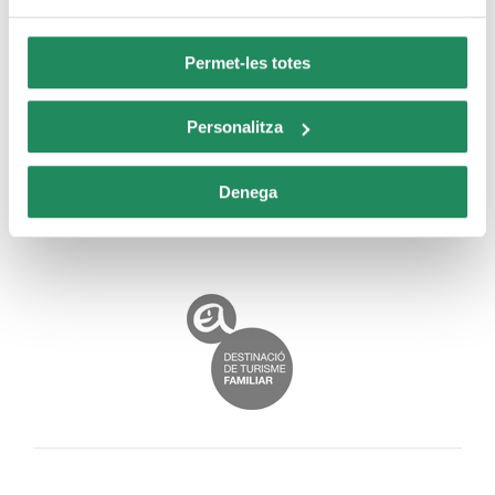
climatitzades
personal
Permet-les totes
Habitacions amb
Servei de caixa forta
connexió a Internet
Personalitza
Denega
SEGELLS DE QUALITAT