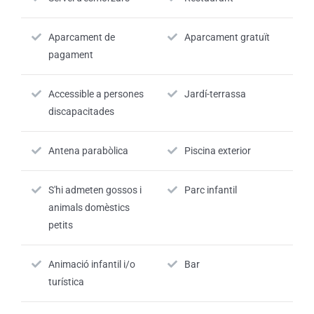
Aparcament de
Aparcament gratuït
pagament
Accessible a persones
Jardí-terrassa
discapacitades
Antena parabòlica
Piscina exterior
S'hi admeten gossos i
Parc infantil
animals domèstics
petits
Animació infantil i/o
Bar
turística