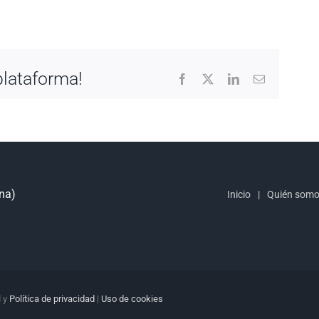
plataforma!
Facebook
X
LinkedIn
Email
ona)
Inicio
Quién som
l
y
Política de privacidad
|
Uso de cookies