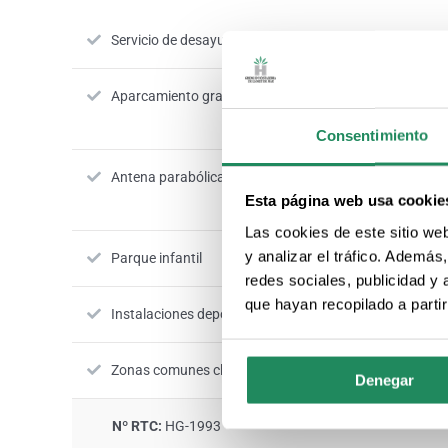
Servicio de desayunos
Restaurante
Aparcamiento gratuito
Accesible pa
discapacita
Consentimiento
Antena parabólica
Piscina exter
Esta página web usa cookie
Las cookies de este sitio we
y analizar el tráfico. Ademá
Parque infantil
Animación inf
redes sociales, publicidad y
que hayan recopilado a parti
Instalaciones deportivas
Servicio de c
Zonas comunes climatizadas
Se acepta el 
Denegar
Nº RTC:
HG-1993