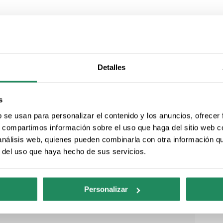
Aparcamiento de pago
ra personas
Jardín-terraza
das
Detalles
ior
Se admiten perros y animales
s
domésticos pequeños
b se usan para personalizar el contenido y los anuncios, ofrecer
s, compartimos información sobre el uso que haga del sitio web 
antil y/o turística
Bar
 análisis web, quienes pueden combinarla con otra información q
r del uso que haya hecho de sus servicios.
ustodia de valores
Servicio de canguro
pago con tarjeta
Recepción 24 horas
Personalizar