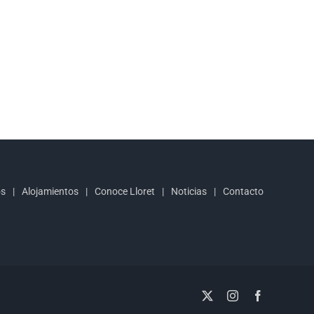
os
Alojamientos
Conoce Lloret
Noticias
Contacto
X
Instagram
Facebook