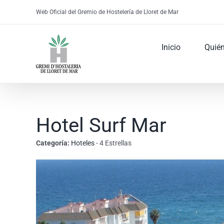
Skip
Web Oficial del Gremio de Hostelería de Lloret de Mar
to
content
Inicio
Quié
Hotel Surf Mar
Categoría:
Hoteles
- 4 Estrellas
View
Larger
Image