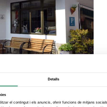
Detalls
kies
tzar el contingut i els anuncis, oferir funcions de mitjans socials i
s aquells que valoren una atmosfera agradable i