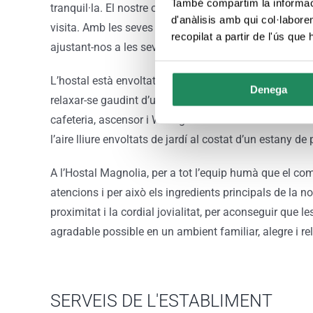
També compartim la informació
tranquil·la. El nostre objectiu és fer que les nostres in
d'anàlisis amb qui col·labore
visita. Amb les seves 36 habitacions l’Hostal Magnolia 
recopilat a partir de l'ús que
ajustant-nos a les seves necessitats.
L’hostal està envoltat de bonics i tranquils jardins que
Denega
relaxar-se gaudint d’una beguda refrescant. Tenim una
cafeteria, ascensor i Wi-Fi gratuïta a tot l’hotel. L’h
l’aire lliure envoltats de jardí al costat d’un estany de 
A l’Hostal Magnolia, per a tot l’equip humà que el co
atencions i per això els ingredients principals de la nos
proximitat i la cordial jovialitat, per aconseguir que 
agradable possible en un ambient familiar, alegre i re
SERVEIS DE L'ESTABLIMENT