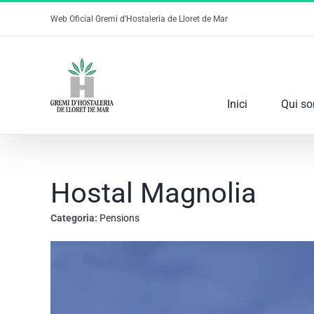
Skip
Web Oficial Gremi d'Hostaleria de Lloret de Mar
to
content
Inici
Qui s
Hostal Magnolia
Categoria:
Pensions
View
Larger
Image