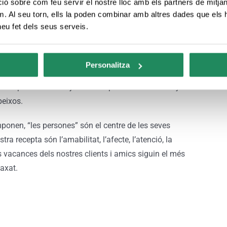
 sobre com feu servir el nostre lloc amb els partners de mitjans 
stal·lacions siguin la seva llar durant els dies de la seva
m. Al seu torn, ells la poden combinar amb altres dades que els 
ofereix un tracte molt familiar i personalitzat al client,
 heu fet dels seus serveis.
 ofereixen una zona alternativa i tranquil·la per seure i
Personalitza
 piscina exterior i una terrassa amb solàrium, bar-
ostal disposa d’un menjador amb possibilitat de menjars a
peixos.
mponen, “les persones” són el centre de les seves
tra recepta són l’amabilitat, l’afecte, l’atenció, la
les vacances dels nostres clients i amics siguin el més
laxat.