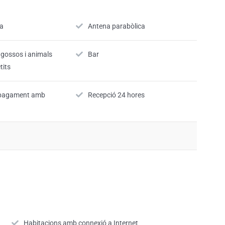
sa
Antena parabòlica
 gossos i animals
Bar
tits
l pagament amb
Recepció 24 hores
Habitacions amb connexió a Internet