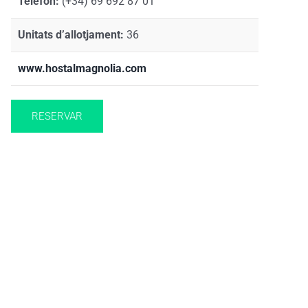
Telèfon:
(+34) 69 692 87 01
Unitats d’allotjament:
36
www.hostalmagnolia.com
RESERVAR