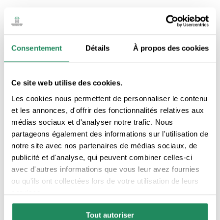
SERVICES DE L'ÉTABLISSEMENT
Consentement
Détails
À propos des cookies
Service petit-déjeuner
Jardin-terrasse
Ce site web utilise des cookies.
Antenne satellite
Piscine extérieure
Les cookies nous permettent de personnaliser le contenu
et les annonces, d'offrir des fonctionnalités relatives aux
Les chiens et les petits
Bar
médias sociaux et d'analyser notre trafic. Nous
animaux sont
partageons également des informations sur l'utilisation de
autorisés
notre site avec nos partenaires de médias sociaux, de
publicité et d'analyse, qui peuvent combiner celles-ci
Service de garde de
Le paiement par carte
avec d'autres informations que vous leur avez fournies
titres
est accepté
ou qu'ils ont collectées lors de votre utilisation de leurs
services.
Réception 24h
Tout autoriser