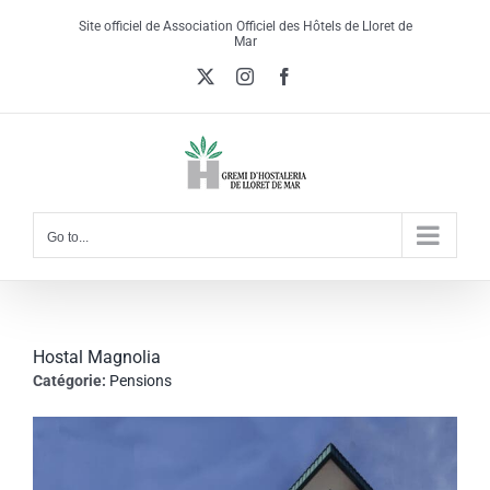
Skip
Site officiel de Association Officiel des Hôtels de Lloret de
to
Mar
content
X
Instagram
Facebook
Go to...
Hostal Magnolia
Catégorie:
Pensions
View
Larger