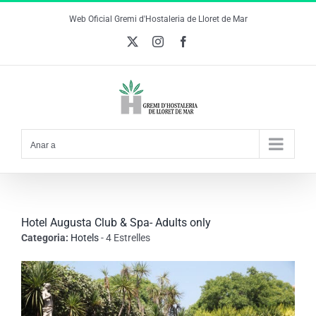
Skip
Web Oficial Gremi d'Hostaleria de Lloret de Mar
to
X
Instagram
Facebook
content
Anar a
Hotel Augusta Club & Spa- Adults only
Categoria:
Hotels
- 4 Estrelles
View
Larger
Image