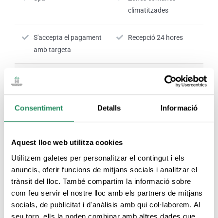
climatitzades
S'accepta el pagament
Recepció 24 hores
amb targeta
Nº RTC:
Reg HG-002187
Consentiment
Detalls
Informació
SERVEIS DE L'HABITACIÓ
Aquest lloc web utilitza cookies
Utilitzem galetes per personalitzar el contingut i els
Habitacions
Productes d'higiene
anuncis, oferir funcions de mitjans socials i analitzar el
climatitzades
personal
trànsit del lloc. També compartim la informació sobre
com feu servir el nostre lloc amb els partners de mitjans
Habitacions amb
Servei de caixa forta
socials, de publicitat i d'anàlisis amb qui col·laborem. Al
connexió a Internet
seu torn, ells la poden combinar amb altres dades que