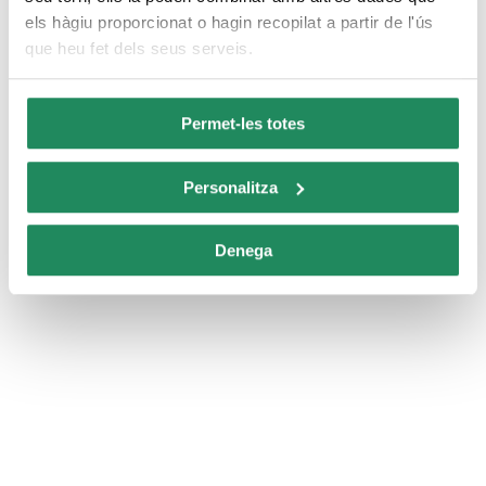
els hàgiu proporcionat o hagin recopilat a partir de l'ús
que heu fet dels seus serveis.
Servei a l’habitació
Permet-les totes
Personalitza
Denega