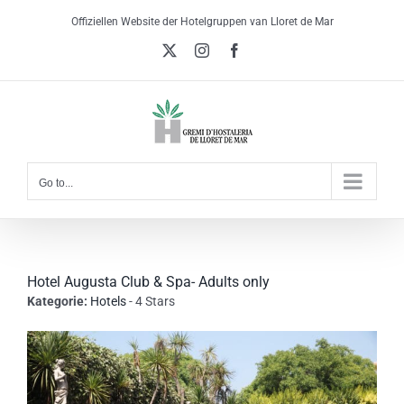
Skip
Offiziellen Website der Hotelgruppen van Lloret de Mar
to
X
Instagram
Facebook
content
Go to...
Hotel Augusta Club & Spa- Adults only
Kategorie:
Hotels
- 4 Stars
View
Larger
Image