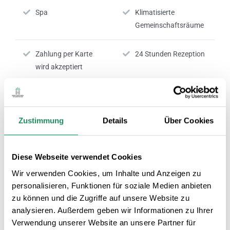
Spa
Klimatisierte
Gemeinschaftsräume
Zahlung per Karte
24 Stunden Rezeption
wird akzeptiert
Nº RTC:
Reg HG-002187
Zustimmung
Details
Über Cookies
ZIMMERSERVICE
Diese Webseite verwendet Cookies
Wir verwenden Cookies, um Inhalte und Anzeigen zu
Klimatisierte Zimmer
Fernseher im Zimmer
personalisieren, Funktionen für soziale Medien anbieten
zu können und die Zugriffe auf unsere Website zu
analysieren. Außerdem geben wir Informationen zu Ihrer
Körperpflegeprodukte
Zimmer mit
Verwendung unserer Website an unsere Partner für
Internetanschluss