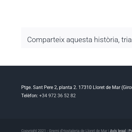
Comparteix aquesta història, tria
Ptge. Sant Pere 2, planta 2. 17310 Lloret de Mar (Gir
Telèfon:
+34 972 36 52 82
Copyright 2021 - Gremi d'Hostaleria de Lloret de Mar |
Avís legal
i
Po