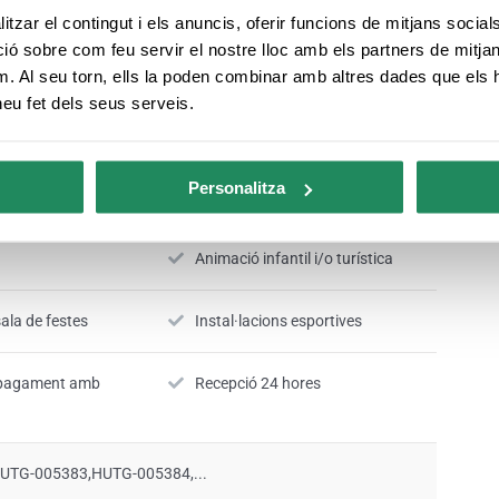
tzar el contingut i els anuncis, oferir funcions de mitjans socials i
 sobre com feu servir el nostre lloc amb els partners de mitjans 
m. Al seu torn, ells la poden combinar amb altres dades que els 
 heu fet dels seus serveis.
Aparcament gratuït
sa
Antena parabòlica
Personalitza
Animació infantil i/o turística
ala de festes
Instal·lacions esportives
l pagament amb
Recepció 24 hores
TG-005383,HUTG-005384,...