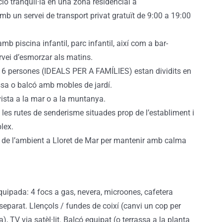
ó tranquil·la en una zona residencial a
b un servei de transport privat gratuït de 9:00 a 19:00
mb piscina infantil, parc infantil, així com a bar-
rvei d’esmorzar als matins.
a 6 persones (IDEALS PER A FAMÍLIES) estan dividits en
ssa o balcó amb mobles de jardí.
vista a la mar o a la muntanya.
 les rutes de senderisme situades prop de l’establiment i
lex.
à de l’ambient a Lloret de Mar per mantenir amb calma
uipada: 4 focs a gas, nevera, microones, cafetera
eparat. Llençols / fundes de coixí (canvi un cop per
 TV via satèl·lit. Balcó equipat (o terrassa a la planta