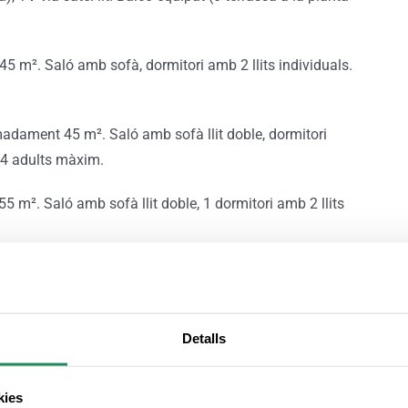
5 m². Saló amb sofà, dormitori amb 2 llits individuals.
madament 45 m². Saló amb sofà llit doble, dormitori
o 4 adults màxim.
 m². Saló amb sofà llit doble, 1 dormitori amb 2 llits
m². Saló amb sofà llit doble, 1 dormitori amb 2 llits
Detalls
kies