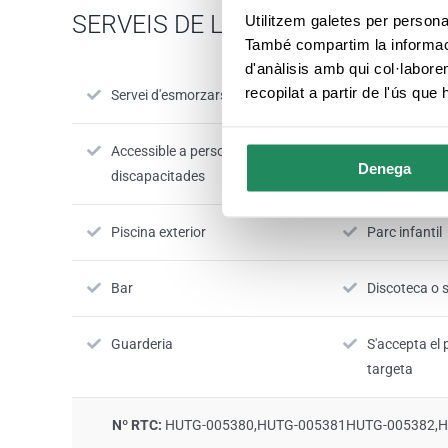
SERVEIS DE L'ESTABLIMENT
Utilitzem galetes per personali
També compartim la informació
d'anàlisis amb qui col·labore
recopilat a partir de l'ús que
Servei d'esmorzars
Restaurant
Accessible a persones
Jardí-terras
Denega
discapacitades
Piscina exterior
Parc infantil
Bar
Discoteca o s
Guarderia
S'accepta e
targeta
Nº RTC:
HUTG-005380,HUTG-005381HUTG-005382,HU