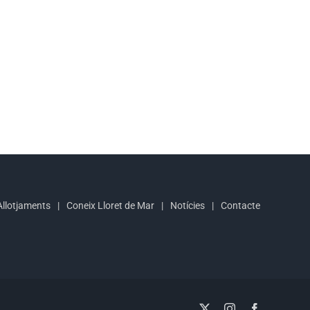
Allotjaments
Coneix Lloret de Mar
Notícies
Contacte
X
Instagram
Facebook