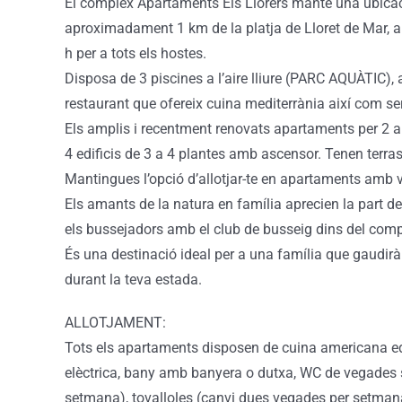
El complex Apartaments Els Llorers manté una ubicaci
aproximadament 1 km de la platja de Lloret de Mar, am
h per a tots els hostes.
Disposa de 3 piscines a l’aire lliure (PARC AQUÀTIC), a
restaurant que ofereix cuina mediterrània així com se
Els amplis i recentment renovats apartaments per 2 
4 edificis de 3 a 4 plantes amb ascensor. Tenen terra
Mantingues l’opció d’allotjar-te en apartaments amb 
Els amants de la natura en família aprecien la part de
els bussejadors amb el club de busseig dins del comp
És una destinació ideal per a una família que gaudir
durant la teva estada.
ALLOTJAMENT:
Tots els apartaments disposen de cuina americana eq
elèctrica, bany amb banyera o dutxa, WC de vegades s
setmana), tovalloles (canvi dues vegades per setmana),