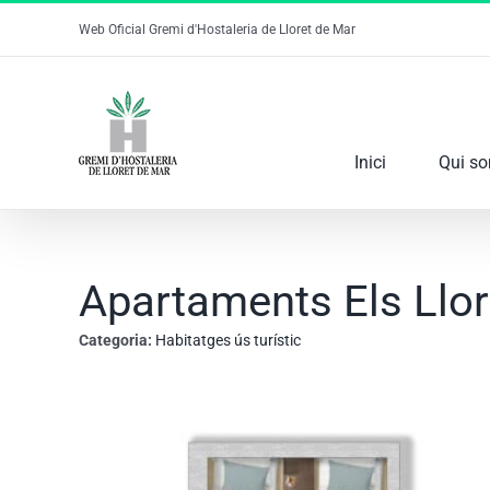
Skip
Web Oficial Gremi d'Hostaleria de Lloret de Mar
to
content
Inici
Qui s
Apartaments Els Llor
Categoria:
Habitatges ús turístic
View
Larger
Image