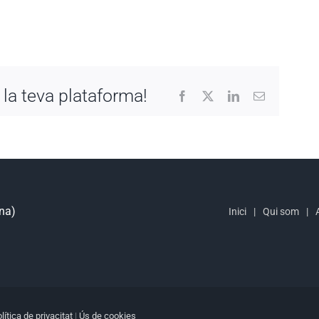
 la teva plataforma!
Facebook
X
LinkedIn
Email:
ona)
Inici
Qui som
lítica de privacitat
|
Ús de cookies