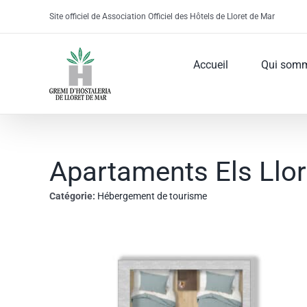
Skip
Site officiel de Association Officiel des Hôtels de Lloret de Mar
to
content
Accueil
Qui som
Apartaments Els Llor
Catégorie:
Hébergement de tourisme
View
Larger
Image