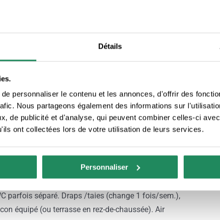
e gratuite de 9h00 à 19h00 pour touts leurs clients.
E) équipées de transats, avec bassin enfants, une aire
une cuisine méditerranéenne ainsi qu’un service petit-
Détails
écemment rénovés ( IDÉAL POUR LES FAMILLES ) sont
eur. Ils disposent tous d’une terrasse ou d’un balcon
ies.
e personnaliser le contenu et les annonces, d'offrir des fonctio
nts vue mer ou vue montagne.
rafic. Nous partageons également des informations sur l'utilisati
eront le départ des sentiers pédestres situés à proximité
, de publicité et d'analyse, qui peuvent combiner celles-ci avec
au sein même du complexe.
ils ont collectées lors de votre utilisation de leurs services.
profiter des animations de Lloret de Mar tout en
Personnaliser
pée : 4 feux à gaz, réfrigérateur, micro-onde, cafetière
WC parfois séparé. Draps /taies (change 1 fois/sem.),
alcon équipé (ou terrasse en rez-de-chaussée). Air