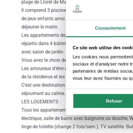
plage de Lloret de Mar desservie par une navette privé
Il comprend 3 piscines extérieures (PARQUE AQUATIQU
de jeux enfants ainsi qu’un bar-restaurant proposant 
déjeuner le matin.
Consentement
Les appartements de 2 à 6 personnes spacieux et r
répartis dans 4 bâtiments de 3 à 4 étages avec ascens
Ce site web utilise des cook
avec salon de jardin.
Les cookies nous permettent d
Vous avez le choix de séjourner dans des apparteme
sociaux et d'analyser notre t
Les amoureux d’être dans la nature en famille appréci
partenaires de médias sociaux
de la résidence et les plongeurs le club de plongée 
vous leur avez fournies ou qu'
C’est une destination idéale en famille qui permet de 
séjournant au calme.
Refuser
LES LOGEMENTS :
Tous les appartements disposent d’une kitchenette équi
électrique, salle de bains avec baignoire ou douche, 
linge de toilette (change 2 fois/sem.), TV satellite. B