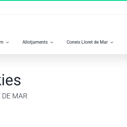
om
Allotjaments
Coneix Lloret de Mar
kies
T DE MAR