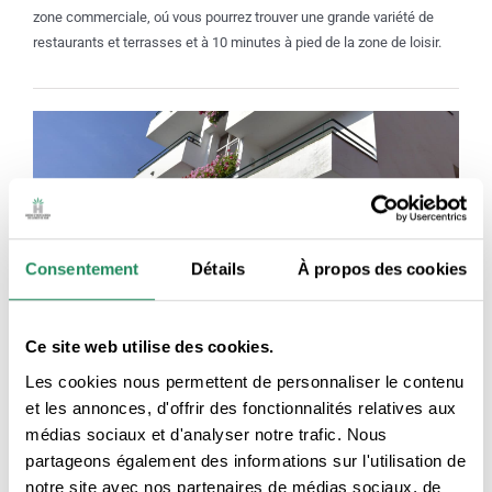
zone commerciale, oú vous pourrez trouver une grande variété de
restaurants et terrasses et à 10 minutes à pied de la zone de loisir.
Consentement
Détails
À propos des cookies
Hostal Magnolia
Ce site web utilise des cookies.
Pensions
:
Sense categoria associada FR
Ambiance familiale et chaleureuse. L’Hostal Magnolia est très
Les cookies nous permettent de personnaliser le contenu
apprécié par tous ceux qui apprécient une atmosphère agréable et
et les annonces, d'offrir des fonctionnalités relatives aux
calme.
médias sociaux et d'analyser notre trafic. Nous
partageons également des informations sur l'utilisation de
notre site avec nos partenaires de médias sociaux, de