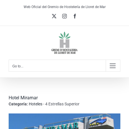
Skip
Web Oficial del Gremio de Hostelería de Lloret de Mar
to
X
Instagram
Facebook
content
Go to...
Hotel Miramar
Categoría:
Hoteles
- 4 Estrellas Superior
View
Larger