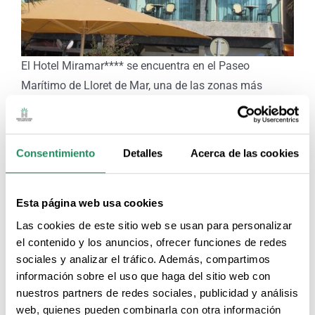
El Hotel Miramar**** se encuentra en el Paseo
Marítimo de Lloret de Mar, una de las zonas más
bonitas y tranquilas de la población. A tan sólo 30 m
de la playa y muy cerca también de la zona comercial.
Ha sido totalmente reformado y dispone de 54
Consentimiento
Detalles
Acerca de las cookies
habitaciones, además de sauna, piscina, gimnasio y
un bar-restaurante de cocina mediterránea en la
terraza del paseo de las palmeras.
Esta página web usa cookies
Las habitaciones son cómodas y elegantes, además
Las cookies de este sitio web se usan para personalizar
de tener minibar, caja de seguridad y tv satélite.
el contenido y los anuncios, ofrecer funciones de redes
sociales y analizar el tráfico. Además, compartimos
Wifi gratuito en todo el hotel y en su terraza Miramar
información sobre el uso que haga del sitio web con
lounge.
nuestros partners de redes sociales, publicidad y análisis
Tambien dispone de plazas de parking a tan solo
web, quienes pueden combinarla con otra información