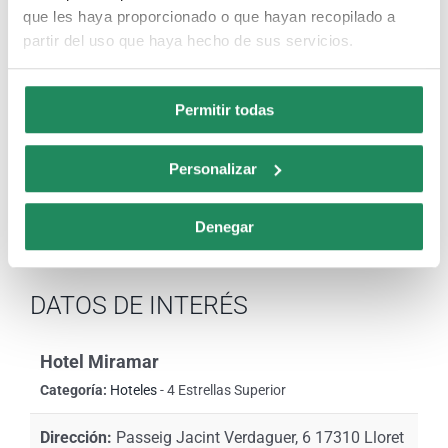
500m del Hotel.
que les haya proporcionado o que hayan recopilado a
partir del uso que haya hecho de sus servicios.
Comparte esta historia, elige tu
Permitir todas
plataforma!
Facebook
X
LinkedIn
Email
Personalizar
Denegar
DATOS DE INTERÉS
Hotel Miramar
Categoría:
Hoteles
- 4 Estrellas Superior
Dirección:
Passeig Jacint Verdaguer, 6 17310 Lloret