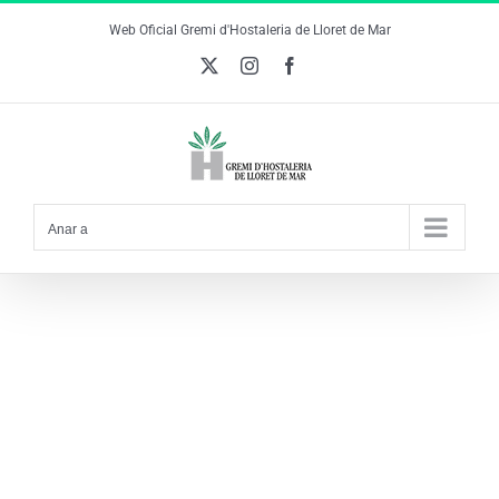
Skip
Web Oficial Gremi d'Hostaleria de Lloret de Mar
to
X
Instagram
Facebook
content
Anar a