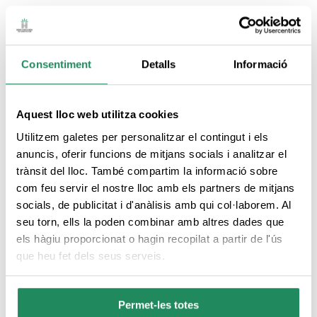
Consentiment
Detalls
Informació
Aquest lloc web utilitza cookies
Utilitzem galetes per personalitzar el contingut i els
anuncis, oferir funcions de mitjans socials i analitzar el
trànsit del lloc. També compartim la informació sobre
Hotel HTOP Palm Beach & SPA
com feu servir el nostre lloc amb els partners de mitjans
socials, de publicitat i d'anàlisis amb qui col·laborem. Al
Hotels
seu torn, ells la poden combinar amb altres dades que
els hàgiu proporcionat o hagin recopilat a partir de l'ús
que heu fet dels seus serveis.
Permet-les totes