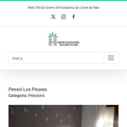
Skip
Web Oficial Gremi d'Hostaleria de Lloret de Mar
to
X
Instagram
Facebook
content
Anar a
Pensió Los Pinares
Categoria:
Pensions
View
Larger
Image