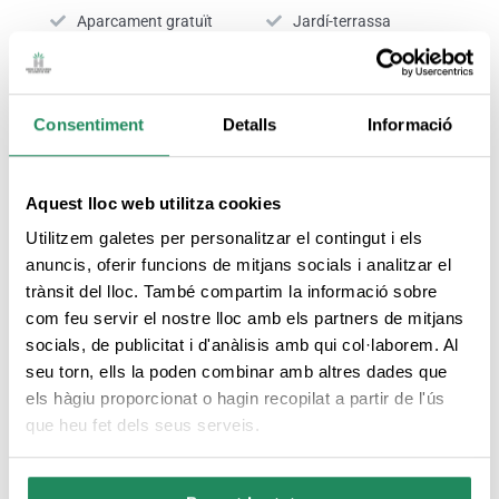
Aparcament gratuït
Jardí-terrassa
Piscina exterior
Bar
Consentiment
Detalls
Informació
S'accepta el pagament amb targeta
Aquest lloc web utilitza cookies
Nº RTC:
HG002175
Utilitzem galetes per personalitzar el contingut i els
anuncis, oferir funcions de mitjans socials i analitzar el
trànsit del lloc. També compartim la informació sobre
SERVEIS DE L'HABITACIÓ
com feu servir el nostre lloc amb els partners de mitjans
socials, de publicitat i d'anàlisis amb qui col·laborem. Al
seu torn, ells la poden combinar amb altres dades que
els hàgiu proporcionat o hagin recopilat a partir de l'ús
Productes d'higiene personal
que heu fet dels seus serveis.