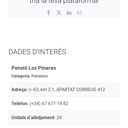
tria la teva plataforma!
Facebook
X
LinkedIn
Email:
DADES D’INTERÈS
Pensió Los Pinares
Categoria:
Pensions
Adreça:
c- 63, km 2.1, APARTAT CORREUS 412
Telèfon:
(+34) 67 677 19 82
Unitats d’allotjament:
24