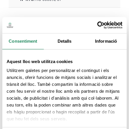
SERVEIS DE L'HABITACIÓ
Consentiment
Detalls
Informació
Habitacions
Productes d'higiene
climatitzades
personal
Aquest lloc web utilitza cookies
Utilitzem galetes per personalitzar el contingut i els
Habitacions amb
Servei de caixa forta
anuncis, oferir funcions de mitjans socials i analitzar el
connexió a Internet
trànsit del lloc. També compartim la informació sobre
com feu servir el nostre lloc amb els partners de mitjans
Servei a l’habitació
Habitació familiar
socials, de publicitat i d'anàlisis amb qui col·laborem. Al
seu torn, ells la poden combinar amb altres dades que
els hàgiu proporcionat o hagin recopilat a partir de l'ús
que heu fet dels seus serveis.