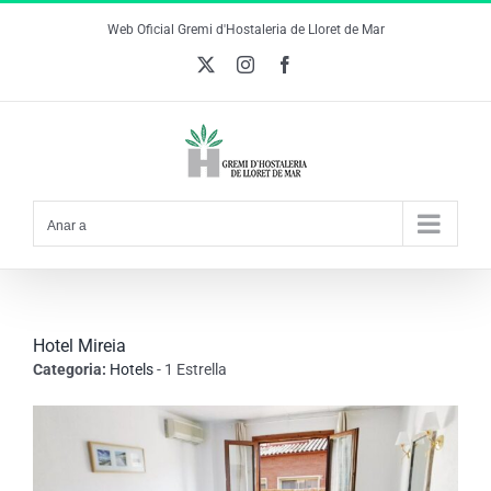
Skip
Web Oficial Gremi d'Hostaleria de Lloret de Mar
to
X
Instagram
Facebook
content
Anar a
Hotel Mireia
Categoria:
Hotels
- 1 Estrella
View
Larger
Image