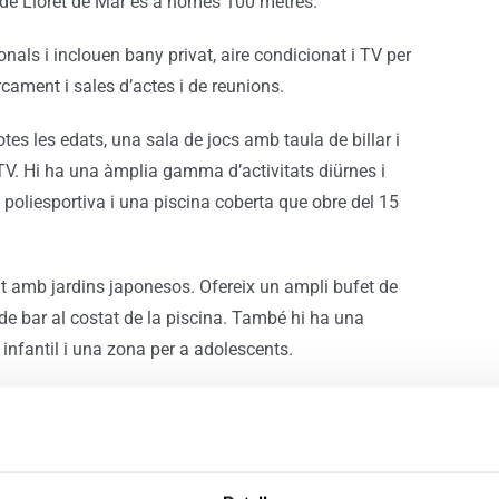
e de Lloret de Mar és a només 100 metres.
als i inclouen bany privat, aire condicionat i TV per
rcament i sales d’actes i de reunions.
es les edats, una sala de jocs amb taula de billar i
 TV. Hi ha una àmplia gamma d’activitats diürnes i
a poliesportiva i una piscina coberta que obre del 15
at amb jardins japonesos. Ofereix un ampli bufet de
de bar al costat de la piscina. També hi ha una
infantil i una zona per a adolescents.
ts bars i restaurants i a menys de 2 km dels jardins