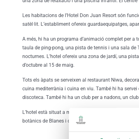
una zona de relaxació i una piscina infantil. El centr
Les habitacions de l’Hotel Don Juan Resort són funcion
satèl·lit. L’establiment ofereix guardaequipatges, apa
A més, hi ha un programa d’animació complet per a tot
taula de ping-pong, una pista de tennis i una sala de
nocturnes. L’hotel ofereix una zona de jardí, una pist
d’octubre al 15 de maig.
Tots els àpats se serveixen al restaurant Niwa, decor
cuina mediterrània i cuina en viu. També hi ha servei 
discoteca. També hi ha un club per a nadons, un club 
L’hotel està situat a menys de 10 minuts a peu de mol
botànics de Blanes i del parc aquàtic Water World.