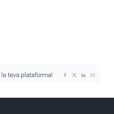
 la teva plataforma!
Facebook
X
LinkedIn
Email: