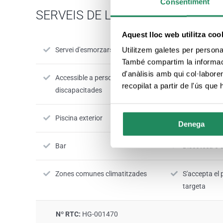
Consentiment
SERVEIS DE L'ESTABLIMENT
Aquest lloc web utilitza coo
Utilitzem galetes per personali
Servei d'esmorzars
Restaurant
També compartim la informació
d'anàlisis amb qui col·labore
Accessible a persones
Jardí-terras
recopilat a partir de l'ús que
discapacitades
Piscina exterior
Piscina cobe
Denega
Bar
Discoteca o s
Zones comunes climatitzades
S'accepta e
targeta
Nº RTC:
HG-001470