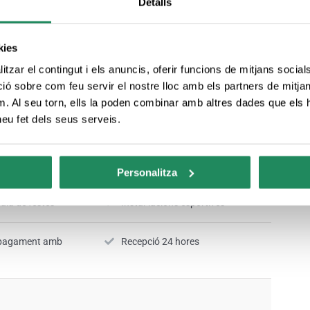
Detalls
kies
tzar el contingut i els anuncis, oferir funcions de mitjans socials i
Aparcament de pagament
 sobre com feu servir el nostre lloc amb els partners de mitjans 
m. Al seu torn, ells la poden combinar amb altres dades que els 
sa
Antena parabòlica
 heu fet dels seus serveis.
rta
Animació infantil i/o turística
Personalitza
ala de festes
Instal·lacions esportives
l pagament amb
Recepció 24 hores