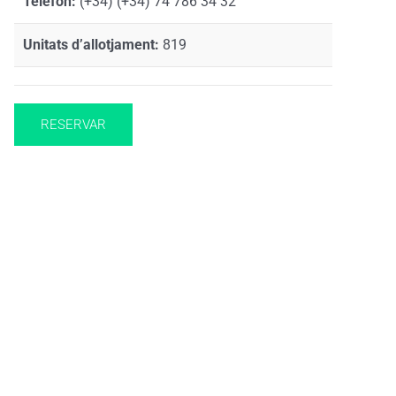
Telèfon:
(+34) (+34) 74 786 34 32
Unitats d’allotjament:
819
RESERVAR