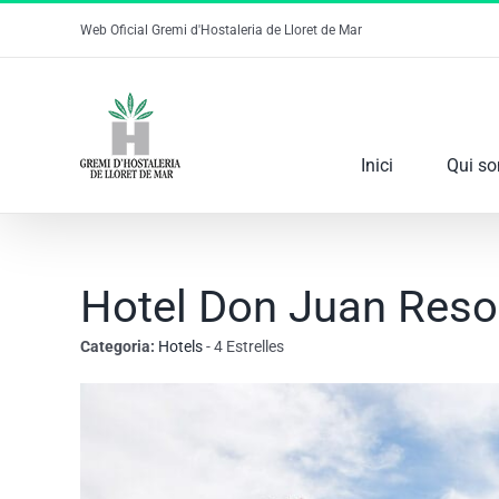
Skip
Web Oficial Gremi d'Hostaleria de Lloret de Mar
to
content
Inici
Qui s
Hotel Don Juan Reso
Categoria:
Hotels
- 4 Estrelles
View
Larger
Image