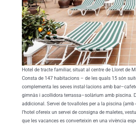
Hotel de tracte familiar
,
situat al centre de Lloret de M
Consta de
147 habitacions – de les quals 15 són suite
complementa les seves instal·lacions amb bar
–
cafet
gimnàs
i acollidora terrassa
–
solàrium
amb piscina. D
addicional
.
Servei
de tovalloles per a la piscina (
amb
l’hotel ofereix un servei de consigna de maletes, vestu
que les vacances es converteixin en una vivència es