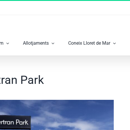
om
Allotjaments
Coneix Lloret de Mar
tran Park