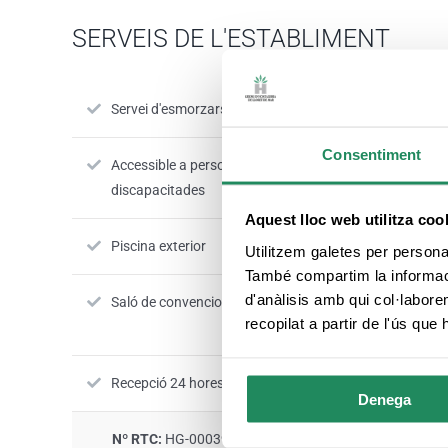
SERVEIS DE L'ESTABLIMENT
Servei d'esmorzars
Restaurant
Consentiment
Accessible a persones
Jardí-terras
discapacitades
Aquest lloc web utilitza coo
Piscina exterior
Bar
Utilitzem galetes per personali
També compartim la informació
d'anàlisis amb qui col·labore
Saló de convencions
Zones comun
recopilat a partir de l'ús que
Recepció 24 hores
Denega
Nº RTC:
HG-000396-30