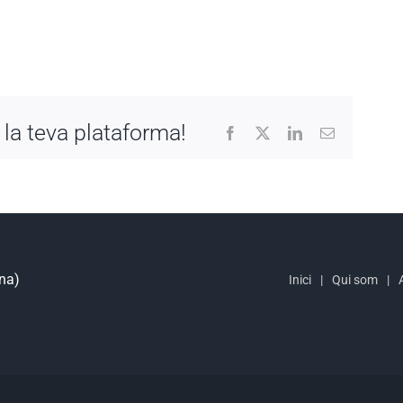
 la teva plataforma!
Facebook
X
LinkedIn
Email:
ona)
Inici
Qui som