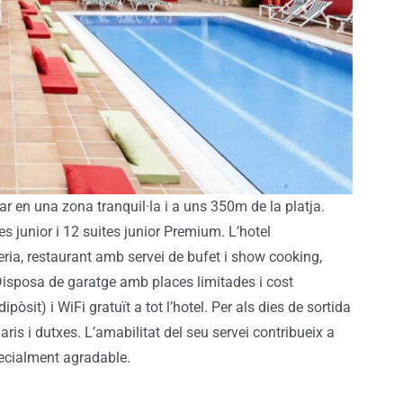
ar en una zona tranquil·la i a uns 350m de la platja.
s junior i 12 suites junior Premium. L’hotel
eria
, restaurant amb
servei de bufet i show cooking
,
isposa de garatge amb places limitades i cost
dipòsit
)
i WiFi gratuït a tot l’hotel
.
Per als dies de sortida
aris i dutxes.
L’amabilitat
del seu servei contribueix a
pecialment agradable
.