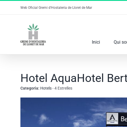
Skip
Web Oficial Gremi d'Hostaleria de Lloret de Mar
to
content
Inici
Qui s
Hotel AquaHotel Ber
Categoria:
Hotels
- 4 Estrelles
View
Larger
Image