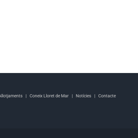
Allotjaments
Coneix Lloret de Mar
Notícies
Contacte