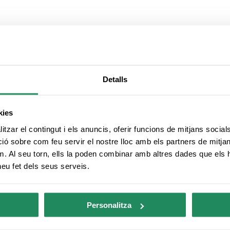
Aparcament de pagament
Detalls
sa
Antena parabòlica
kies
Servei de custòdia de valors
tzar el contingut i els anuncis, oferir funcions de mitjans socials i
 sobre com feu servir el nostre lloc amb els partners de mitjans 
m. Al seu torn, ells la poden combinar amb altres dades que els 
es climatitzades
S'accepta el pagament amb
 heu fet dels seus serveis.
targeta
Personalitza