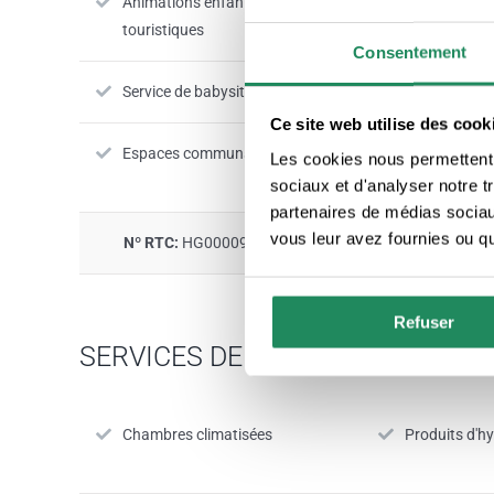
Animations enfants et / ou
Bar
touristiques
Consentement
Service de babysitting
Salle de con
Ce site web utilise des cook
Espaces communs climatisés
Le paiement 
Les cookies nous permettent d
accepté
sociaux et d'analyser notre t
partenaires de médias sociaux
vous leur avez fournies ou qu'
Nº RTC:
HG000091
Refuser
SERVICES DE CHAMBRE
Chambres climatisées
Produits d'h