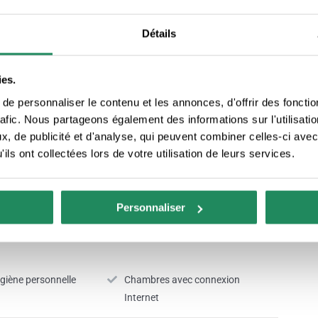
Service de garde de titres
Détails
grès
Spa
ies.
par carte est
Réception 24h
e personnaliser le contenu et les annonces, d'offrir des fonctio
rafic. Nous partageons également des informations sur l'utilisati
, de publicité et d'analyse, qui peuvent combiner celles-ci avec
ils ont collectées lors de votre utilisation de leurs services.
Personnaliser
ygiène personnelle
Chambres avec connexion
Internet