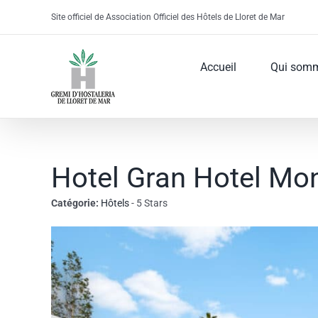
Skip
Site officiel de Association Officiel des Hôtels de Lloret de Mar
to
content
Accueil
Qui som
Hotel Gran Hotel Mon
Catégorie:
Hôtels
- 5 Stars
View
Larger
Image