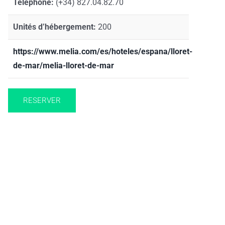
Téléphone:
(+34) 827.04.82.70
Unités d’hébergement:
200
https://www.melia.com/es/hoteles/espana/lloret-
de-mar/melia-lloret-de-mar
RESERVER