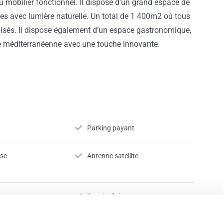
 mobilier fonctionnel. Il dispose d’un grand espace de
tes avec lumière naturelle. Un total de 1 400m2 où tous
nisés. Il dispose également d’un espace gastronomique,
ine méditerranéenne avec une touche innovante.
Parking payant
sse
Antenne satellite
ieure
Terrain de jeux