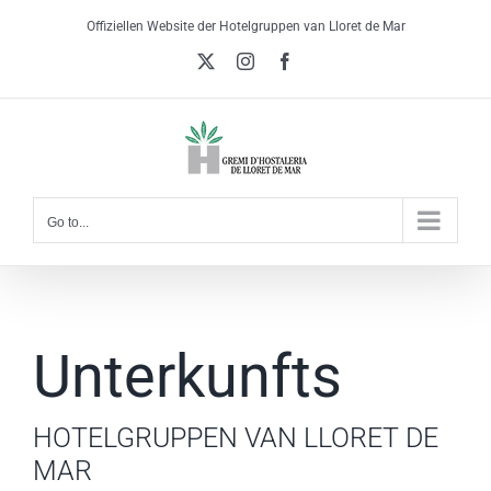
Skip
Offiziellen Website der Hotelgruppen van Lloret de Mar
to
X
Instagram
Facebook
content
Go to...
Unterkunfts
HOTELGRUPPEN VAN LLORET DE
MAR