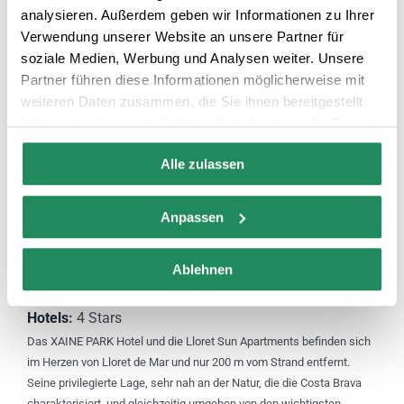
analysieren. Außerdem geben wir Informationen zu Ihrer
Hotels
:
5 Stars
Verwendung unserer Website an unsere Partner für
Located at the foot of the beautiful Santa Cristina beach, Hotel Santa
soziale Medien, Werbung und Analysen weiter. Unsere
Marta is surrounded by seven hectares of Mediterranean forest.
Partner führen diese Informationen möglicherweise mit
weiteren Daten zusammen, die Sie ihnen bereitgestellt
haben oder die sie im Rahmen Ihrer Nutzung der Dienste
gesammelt haben.
Alle zulassen
Anpassen
Ablehnen
Hotel Xaine Park ****
Hotels
:
4 Stars
Das XAINE PARK Hotel und die Lloret Sun Apartments befinden sich
im Herzen von Lloret de Mar und nur 200 m vom Strand entfernt.
Seine privilegierte Lage, sehr nah an der Natur, die die Costa Brava
charakterisiert, und gleichzeitig umgeben von den wichtigsten