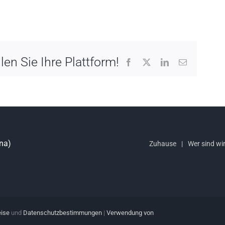
en Sie Ihre Plattform!
Facebook
X
LinkedIn
Email
ona)
Zuhause
Wer sind wi
eise
und
Datenschutzbestimmungen
|
Verwendung von