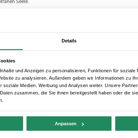
erranen Seele.
Details
Bezahltes Parken
Cookies
se
Aussen Pool
nhalte und Anzeigen zu personalisieren, Funktionen für soziale
Website zu analysieren. Außerdem geben wir Informationen zu I
r soziale Medien, Werbung und Analysen weiter. Unsere Partner
Disco oder Partyraum
 Daten zusammen, die Sie ihnen bereitgestellt haben oder die s
n.
le
Klimatisierte
Anpassen
Gemeinschaftsräume