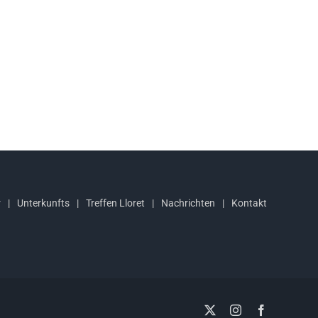
r
Unterkunfts
Treffen Lloret
Nachrichten
Kontakt
X
Instagram
Facebook