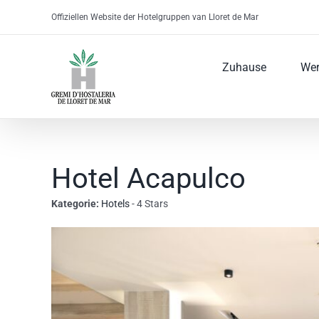
Skip
Offiziellen Website der Hotelgruppen van Lloret de Mar
to
content
Zuhause
Wer
Hotel Acapulco
Kategorie:
Hotels
- 4 Stars
View
Larger
Image