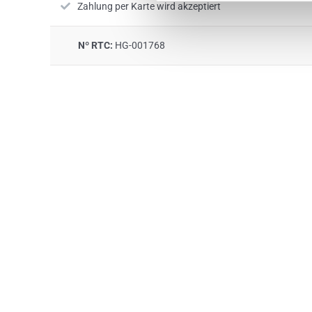
Zahlung per Karte wird akzeptiert
Nº RTC:
HG-001768