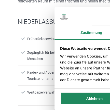
renovierten Raum mit einer frischen und hellen medit
NIEDERLASSUNGSDIENSTE
Zustimmung
Frühstücksservice
Restaurant
Diese Webseite verwendet 
Zugänglich für behinderte
Gartenterras
Wir verwenden Cookies, um I
Menschen
und die Zugriffe auf unsere 
Website an unsere Partner fü
Kinder- und / oder
Bar
möglicherweise mit weiteren
Touristenunterhaltung
der Dienste gesammelt habe
Wertpapierverwahrung
Kongresshal
Ablehnen