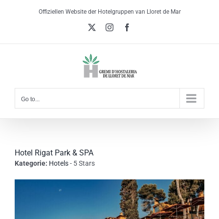
Skip
Offiziellen Website der Hotelgruppen van Lloret de Mar
to
X
Instagram
Facebook
content
Go to...
Hotel Rigat Park & SPA
Kategorie:
Hotels
- 5 Stars
View
Larger
Image