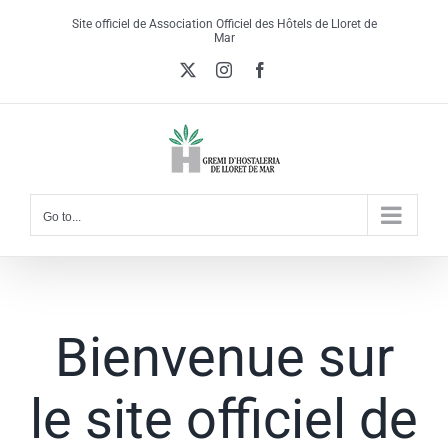
Skip
Site officiel de Association Officiel des Hôtels de Lloret de
to
Mar
content
X
Instagram
Facebook
Go to...
Bienvenue sur
le site officiel de