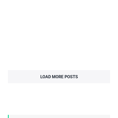
Hotel HTOP Royal Beach
Hôtels
LOAD MORE POSTS