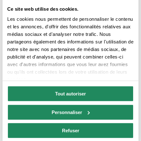
Réception 24h
Ce site web utilise des cookies.
Les cookies nous permettent de personnaliser le contenu
Nº RTC:
HG-000950
et les annonces, d'offrir des fonctionnalités relatives aux
médias sociaux et d'analyser notre trafic. Nous
partageons également des informations sur l'utilisation de
notre site avec nos partenaires de médias sociaux, de
SERVICES DE CHAMBRE
publicité et d'analyse, qui peuvent combiner celles-ci
avec d'autres informations que vous leur avez fournies
ou qu'ils ont collectées lors de votre utilisation de leurs
services.
Chambres climatisées
TV dans la chambre
Tout autoriser
Produits d'hygiène
Chambres avec
personnelle
connexion Internet
Personnaliser
Service sûr
Refuser