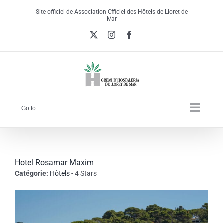
Skip
Site officiel de Association Officiel des Hôtels de Lloret de
to
Mar
content
X
Instagram
Facebook
Go to...
Hotel Rosamar Maxim
Catégorie:
Hôtels
- 4 Stars
View
Larger