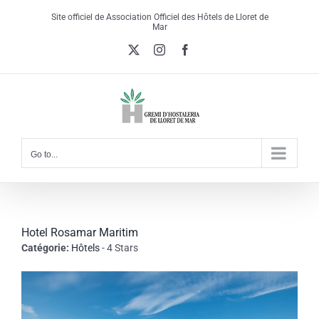
Skip
Site officiel de Association Officiel des Hôtels de Lloret de
to
Mar
content
X
Instagram
Facebook
Go to...
Hotel Rosamar Maritim
Catégorie:
Hôtels
- 4 Stars
View
Larger