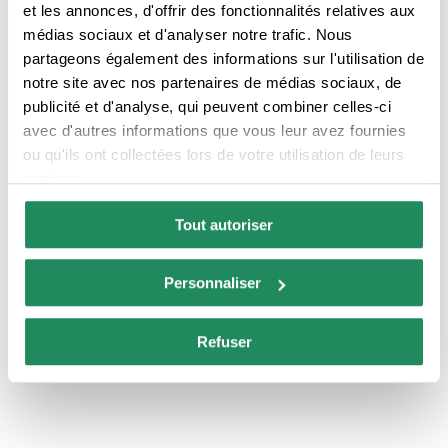
et les annonces, d'offrir des fonctionnalités relatives aux
SERVICES DE CHAMBRE
médias sociaux et d'analyser notre trafic. Nous
partageons également des informations sur l'utilisation de
notre site avec nos partenaires de médias sociaux, de
Chambres climatisées
TV dans la chambre
publicité et d'analyse, qui peuvent combiner celles-ci
avec d'autres informations que vous leur avez fournies
ou qu'ils ont collectées lors de votre utilisation de leurs
Produits d'hygiène
Chambres avec
services.
personnelle
connexion Internet
Tout autoriser
Service sûr
Chambre familiale
Personnaliser
Refuser