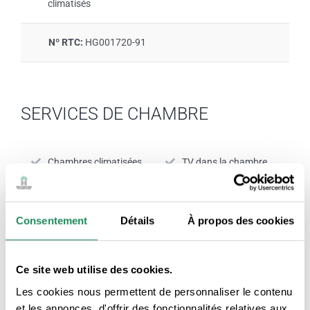
climatisés
Nº RTC:
HG001720-91
SERVICES DE CHAMBRE
Chambres climatisées
TV dans la chambre
Produits d'hygiène
Chambres avec
personnelle
connexion Internet
Consentement
Détails
À propos des cookies
Service sûr
Ce site web utilise des cookies.
Les cookies nous permettent de personnaliser le contenu
et les annonces, d'offrir des fonctionnalités relatives aux