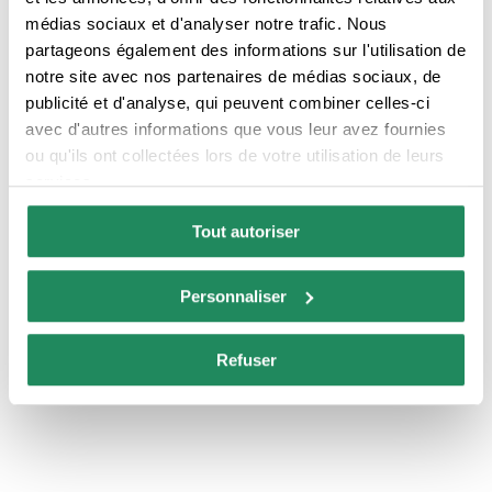
SCEAUX DE QUALITÉ
médias sociaux et d'analyser notre trafic. Nous
partageons également des informations sur l'utilisation de
notre site avec nos partenaires de médias sociaux, de
publicité et d'analyse, qui peuvent combiner celles-ci
avec d'autres informations que vous leur avez fournies
ou qu'ils ont collectées lors de votre utilisation de leurs
services.
Tout autoriser
Personnaliser
Refuser