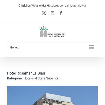
Skip
Offiziellen Website der Hotelgruppen van Lloret de Mar
to
X
Instagram
Facebook
content
Go to...
Hotel Rosamar Es Blau
Kategorie:
Hotels
- 4 Stars Superior
View
Larger
Image