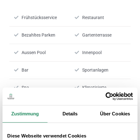
Frühstücksservice
Restaurant
Bezahltes Parken
Gartenterrasse
Aussen Pool
Innenpool
Bar
Sportanlagen
Spa
Klimatisierte
Gemeinschaftsräume
Zahlung per Karte
24 Stunden Rezeption
Zustimmung
Details
Über Cookies
wird akzeptiert
Diese Webseite verwendet Cookies
Nº RTC:
HG-004817