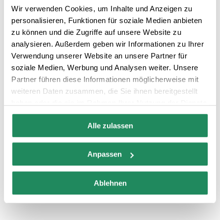
Wir verwenden Cookies, um Inhalte und Anzeigen zu
personalisieren, Funktionen für soziale Medien anbieten
zu können und die Zugriffe auf unsere Website zu
analysieren. Außerdem geben wir Informationen zu Ihrer
ZIMMERSERVICE
Verwendung unserer Website an unsere Partner für
soziale Medien, Werbung und Analysen weiter. Unsere
Partner führen diese Informationen möglicherweise mit
Klimatisierte Zimmer
Fernseher im Zimmer
weiteren Daten zusammen, die Sie ihnen bereitgestellt
haben oder die sie im Rahmen Ihrer Nutzung der Dienste
Körperpflegeprodukte
Zimmer mit
gesammelt haben.
Internetanschluss
Alle zulassen
Sicherer Service
Anpassen
Ablehnen