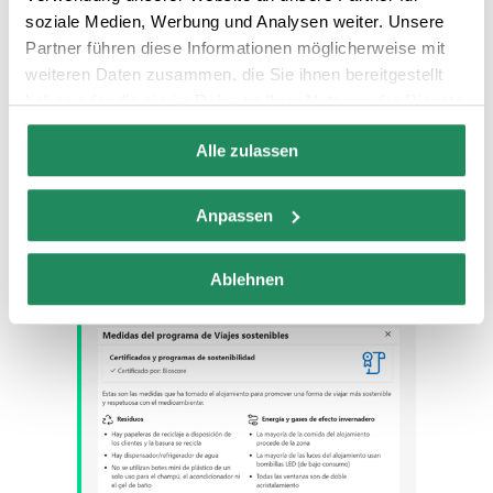
reservi un allotjament que apliqui
soziale Medien, Werbung und Analysen weiter. Unsere
pràctiques respectuoses amb el medi
Partner führen diese Informationen möglicherweise mit
ambient. No obstant això, el 41% no
weiteren Daten zusammen, die Sie ihnen bereitgestellt
haben oder die sie im Rahmen Ihrer Nutzung der Dienste
sap com identificar opcions de viatge
gesammelt haben.
sostenibles. Aquest problema es resol
Alle zulassen
mitjançant l’ús d’aquest nou programa,
que mostra els establiments que
Anpassen
poden optar a ell per haver estat
verificats i complir el model de criteris
Ablehnen
de sostenibilitat.