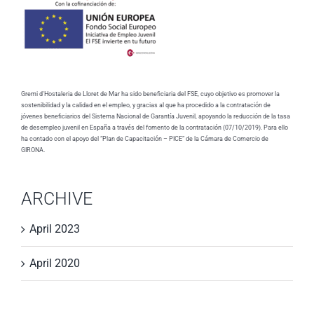
Gremi d'Hostaleria de Lloret de Mar ha sido beneficiaria del FSE, cuyo objetivo es promover la
sostenibilidad y la calidad en el empleo, y gracias al que ha procedido a la contratación de
jóvenes beneficiarios del Sistema Nacional de Garantía Juvenil, apoyando la reducción de la tasa
de desempleo juvenil en España a través del fomento de la contratación (07/10/2019). Para ello
ha contado con el apoyo del “Plan de Capacitación – PICE” de la Cámara de Comercio de
GIRONA.
ARCHIVE
April 2023
April 2020