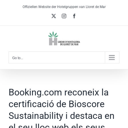
Skip
Offiziellen Website der Hotelgruppen van Lloret de Mar
to
X
Instagram
Facebook
content
Go to...
Booking.com reconeix la
certificació de Bioscore
Sustainability i destaca en
el seu lloc web els seus