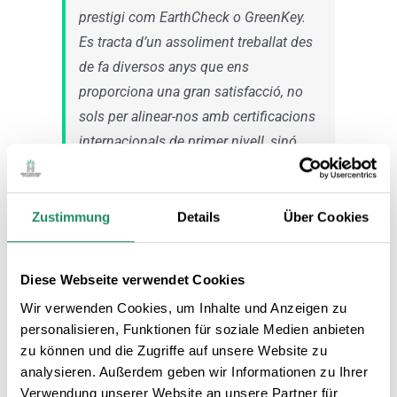
prestigi com EarthCheck o GreenKey.
Es tracta d’un assoliment treballat des
de fa diversos anys que ens
proporciona una gran satisfacció, no
sols per alinear-nos amb certificacions
internacionals de primer nivell, sinó
perquè, a més, millora la visibilitat i el
posicionament en línia dels nostres
hotels de cara al consumidor que tria
Zustimmung
Details
Über Cookies
per criteris de sostenibilitat”.
Diese Webseite verwendet Cookies
Booking.com declara que, segons les
seves mètriques, el 81% dels viatgers
Wir verwenden Cookies, um Inhalte und Anzeigen zu
personalisieren, Funktionen für soziale Medien anbieten
confirma que viatjar de manera
zu können und die Zugriffe auf unsere Website zu
sostenible és important per a ells, i que
analysieren. Außerdem geben wir Informationen zu Ihrer
és probable que el 70% dels viatgers
Verwendung unserer Website an unsere Partner für