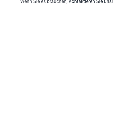
Wenn Sie es brauchen,
Kontaktieren Sie uns
!
Apartaments Almirall
Wohnung für touristische Zwecke