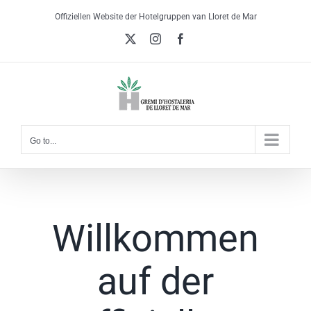
Skip
Offiziellen Website der Hotelgruppen van Lloret de Mar
to
X
Instagram
Facebook
content
Go to...
Willkommen
auf der