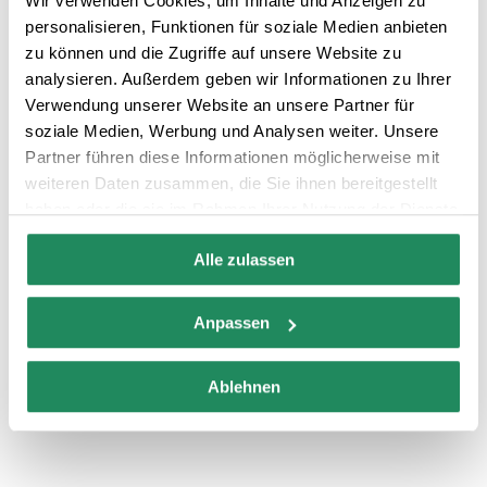
Wir verwenden Cookies, um Inhalte und Anzeigen zu
personalisieren, Funktionen für soziale Medien anbieten
zu können und die Zugriffe auf unsere Website zu
analysieren. Außerdem geben wir Informationen zu Ihrer
Hotel Rigat Park & SPA
Verwendung unserer Website an unsere Partner für
Hotels
soziale Medien, Werbung und Analysen weiter. Unsere
Partner führen diese Informationen möglicherweise mit
weiteren Daten zusammen, die Sie ihnen bereitgestellt
haben oder die sie im Rahmen Ihrer Nutzung der Dienste
gesammelt haben.
Alle zulassen
Anpassen
Ablehnen