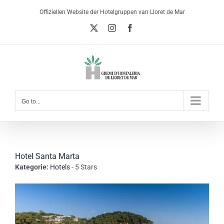
Skip
Offiziellen Website der Hotelgruppen van Lloret de Mar
to
X
Instagram
Facebook
content
Go to...
Hotel Santa Marta
Kategorie:
Hotels
- 5 Stars
View
Larger
Image