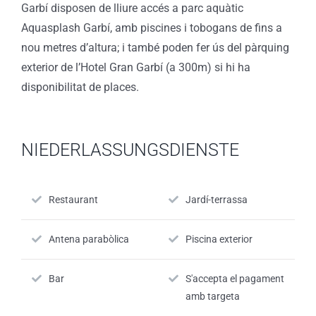
Garbí disposen de lliure accés a parc aquàtic
Aquasplash Garbí, amb piscines i tobogans de fins a
nou metres d’altura; i també poden fer ús del pàrquing
exterior de l’Hotel Gran Garbí (a 300m) si hi ha
disponibilitat de places.
NIEDERLASSUNGSDIENSTE
Restaurant
Jardí-terrassa
Antena parabòlica
Piscina exterior
Bar
S'accepta el pagament
amb targeta