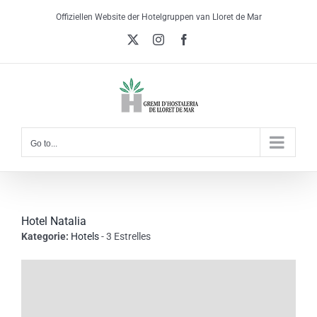
Skip
Offiziellen Website der Hotelgruppen van Lloret de Mar
to
X
Instagram
Facebook
content
Go to...
Hotel Natalia
Kategorie:
Hotels
- 3 Estrelles
View
Larger
Image